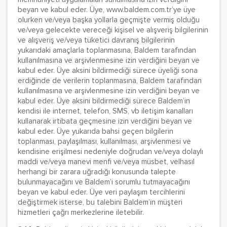
beyan ve kabul eder. Üye, www.baldem.com.tr’ye üye
olurken ve/veya başka yollarla geçmişte vermiş olduğu
ve/veya gelecekte vereceği kişisel ve alışveriş bilgilerinin
ve alışveriş ve/veya tüketici davranış bilgilerinin
yukarıdaki amaçlarla toplanmasına, Baldem tarafından
kullanılmasına ve arşivlenmesine izin verdiğini beyan ve
kabul eder. Üye aksini bildirmediği sürece üyeliği sona
erdiğinde de verilerin toplanmasına, Baldem tarafından
kullanılmasına ve arşivlenmesine izin verdiğini beyan ve
kabul eder. Üye aksini bildirmediği sürece Baldem’in
kendisi ile internet, telefon, SMS, vb iletişim kanalları
kullanarak irtibata geçmesine izin verdiğini beyan ve
kabul eder. Üye yukarıda bahsi geçen bilgilerin
toplanması, paylaşılması, kullanılması, arşivlenmesi ve
kendisine erişilmesi nedeniyle doğrudan ve/veya dolaylı
maddi ve/veya manevi menfi ve/veya müsbet, velhasıl
herhangi bir zarara uğradığı konusunda talepte
bulunmayacağını ve Baldem’i sorumlu tutmayacağını
beyan ve kabul eder. Üye veri paylaşım tercihlerini
değiştirmek isterse, bu talebini Baldem’in müşteri
hizmetleri çağrı merkezlerine iletebilir.