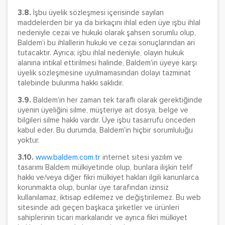
3.8.
İşbu üyelik sözleşmesi içerisinde sayılan
maddelerden bir ya da birkaçını ihlal eden üye işbu ihlal
nedeniyle cezai ve hukuki olarak şahsen sorumlu olup,
Baldem’i bu ihlallerin hukuki ve cezai sonuçlarından ari
tutacaktır. Ayrıca; işbu ihlal nedeniyle, olayın hukuk
alanına intikal ettirilmesi halinde, Baldem'in üyeye karşı
üyelik sözleşmesine uyulmamasından dolayı tazminat
talebinde bulunma hakkı saklıdır.
3.9.
Baldem'in her zaman tek taraflı olarak gerektiğinde
üyenin üyeliğini silme, müşteriye ait dosya, belge ve
bilgileri silme hakkı vardır. Üye işbu tasarrufu önceden
kabul eder. Bu durumda, Baldem'in hiçbir sorumluluğu
yoktur.
3.10.
www.baldem.com.tr
internet sitesi yazılım ve
tasarımı Baldem mülkiyetinde olup, bunlara ilişkin telif
hakkı ve/veya diğer fikri mülkiyet hakları ilgili kanunlarca
korunmakta olup, bunlar üye tarafından izinsiz
kullanılamaz, iktisap edilemez ve değiştirilemez. Bu web
sitesinde adı geçen başkaca şirketler ve ürünleri
sahiplerinin ticari markalarıdır ve ayrıca fikri mülkiyet