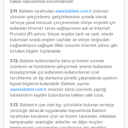
hakları kapsamında korunmaktadır.
3.11.
Baldem tarafından
www.baldem.com.tr
internet
sitesinin iyileştirilmesi, geliştirilmesine yönelik olarak
ve/veya yasal mevzuat çerçevesinde siteye erişmek için
kullanılan İnternet servis sağlayıcısının adı ve Internet
Protokol (IP) adresi, Siteye erişilen tarih ve saat, sitede
bulunulan sırada erişilen sayfalar ve siteye doğrudan
bağlanılmasını sağlayan Web sitesinin Internet adresi gibi
birtakım bilgiler toplanabilir.
3.12.
Baldem kullanıcılarına daha iyi hizmet sunmak,
ürünlerini ve hizmetlerini iyileştirmek, sitenin kullanımını
kolaylaştırmak için kullanımını kullanıcılarının özel
tercihlerine ve ilgi alanlarına yönelik çalışmalarda üyelerin
kişisel bilgilerini kullanabilir. Baldem, üyenin
www.baldem.com.tr
internet sitesi üzerinde yaptığı
hareketlerin kaydını bulundurma hakkını saklı tutar.
3.13.
Baldem’e üye olan kişi, yürürlükte bulunan ve/veya
yürürlüğe alınacak uygulamalar kapsamında Baldem
tarafından kendisine ürün ve hizmet tanıtımları, reklamlar,
kampanyalar, avantajlar, anketler ve diğer müşteri
memnuniyeti uygulamaları sunulmasına izin verdiğini