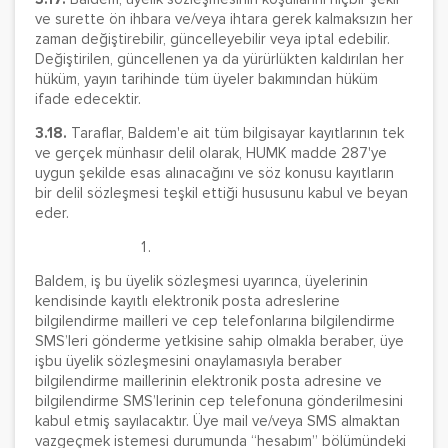
ve surette ön ihbara ve/veya ihtara gerek kalmaksızın her
zaman değiştirebilir, güncelleyebilir veya iptal edebilir.
Değiştirilen, güncellenen ya da yürürlükten kaldırılan her
hüküm, yayın tarihinde tüm üyeler bakımından hüküm
ifade edecektir.
3.18.
Taraflar, Baldem'e ait tüm bilgisayar kayıtlarının tek
ve gerçek münhasır delil olarak, HUMK madde 287'ye
uygun şekilde esas alınacağını ve söz konusu kayıtların
bir delil sözleşmesi teşkil ettiği hususunu kabul ve beyan
eder.
Baldem, iş bu üyelik sözleşmesi uyarınca, üyelerinin
kendisinde kayıtlı elektronik posta adreslerine
bilgilendirme mailleri ve cep telefonlarına bilgilendirme
SMS’leri gönderme yetkisine sahip olmakla beraber, üye
işbu üyelik sözleşmesini onaylamasıyla beraber
bilgilendirme maillerinin elektronik posta adresine ve
bilgilendirme SMS’lerinin cep telefonuna gönderilmesini
kabul etmiş sayılacaktır. Üye mail ve/veya SMS almaktan
vazgeçmek istemesi durumunda “hesabım” bölümündeki