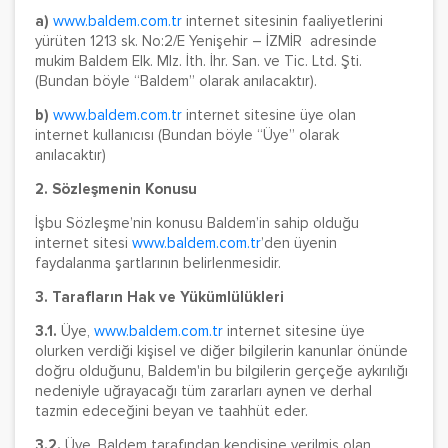
a)
www.baldem.com.tr
internet sitesinin faaliyetlerini
yürüten 1213 sk. No:2/E Yenişehir – İZMİR adresinde
mukim Baldem Elk. Mlz. İth. İhr. San. ve Tic. Ltd. Şti.
(Bundan böyle “Baldem” olarak anılacaktır).
b)
www.baldem.com.tr
internet sitesine üye olan
internet kullanıcısı (Bundan böyle “Üye” olarak
anılacaktır)
2. Sözleşmenin Konusu
İşbu Sözleşme’nin konusu Baldem’in sahip olduğu
internet sitesi
www.baldem.com.tr
’den üyenin
faydalanma şartlarının belirlenmesidir.
3. Tarafların Hak ve Yükümlülükleri
3.1.
Üye,
www.baldem.com.tr
internet sitesine üye
olurken verdiği kişisel ve diğer bilgilerin kanunlar önünde
doğru olduğunu, Baldem'in bu bilgilerin gerçeğe aykırılığı
nedeniyle uğrayacağı tüm zararları aynen ve derhal
tazmin edeceğini beyan ve taahhüt eder.
3.2.
Üye, Baldem tarafından kendisine verilmiş olan