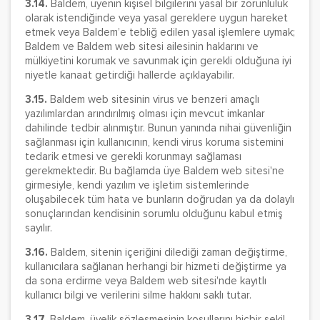
3.14.
Baldem, üyenin kişisel bilgilerini yasal bir zorunluluk
olarak istendiğinde veya yasal gereklere uygun hareket
etmek veya Baldem’e tebliğ edilen yasal işlemlere uymak;
Baldem ve Baldem web sitesi ailesinin haklarını ve
mülkiyetini korumak ve savunmak için gerekli olduğuna iyi
niyetle kanaat getirdiği hallerde açıklayabilir.
3.15.
Baldem web sitesinin virus ve benzeri amaçlı
yazılımlardan arındırılmış olması için mevcut imkanlar
dahilinde tedbir alınmıştır. Bunun yanında nihai güvenliğin
sağlanması için kullanıcının, kendi virus koruma sistemini
tedarik etmesi ve gerekli korunmayı sağlaması
gerekmektedir. Bu bağlamda üye Baldem web sitesi'ne
girmesiyle, kendi yazılım ve işletim sistemlerinde
oluşabilecek tüm hata ve bunların doğrudan ya da dolaylı
sonuçlarından kendisinin sorumlu olduğunu kabul etmiş
sayılır.
3.16.
Baldem, sitenin içeriğini dilediği zaman değiştirme,
kullanıcılara sağlanan herhangi bir hizmeti değiştirme ya
da sona erdirme veya Baldem web sitesi'nde kayıtlı
kullanıcı bilgi ve verilerini silme hakkını saklı tutar.
3.17.
Baldem, üyelik sözleşmesinin koşullarını hiçbir şekil