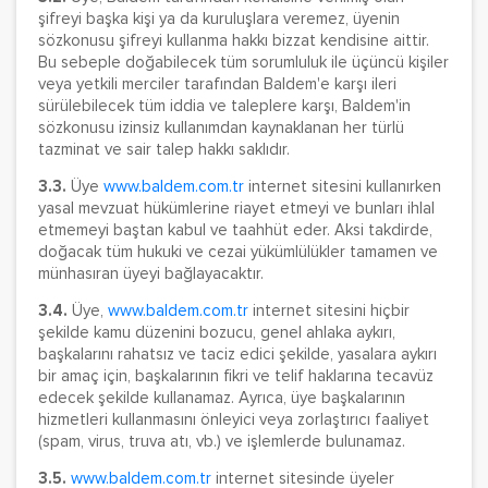
şifreyi başka kişi ya da kuruluşlara veremez, üyenin
sözkonusu şifreyi kullanma hakkı bizzat kendisine aittir.
Bu sebeple doğabilecek tüm sorumluluk ile üçüncü kişiler
veya yetkili merciler tarafından Baldem'e karşı ileri
sürülebilecek tüm iddia ve taleplere karşı, Baldem'in
sözkonusu izinsiz kullanımdan kaynaklanan her türlü
tazminat ve sair talep hakkı saklıdır.
3.3.
Üye
www.baldem.com.tr
internet sitesini kullanırken
yasal mevzuat hükümlerine riayet etmeyi ve bunları ihlal
etmemeyi baştan kabul ve taahhüt eder. Aksi takdirde,
doğacak tüm hukuki ve cezai yükümlülükler tamamen ve
münhasıran üyeyi bağlayacaktır.
3.4.
Üye,
www.baldem.com.tr
internet sitesini hiçbir
şekilde kamu düzenini bozucu, genel ahlaka aykırı,
başkalarını rahatsız ve taciz edici şekilde, yasalara aykırı
bir amaç için, başkalarının fikri ve telif haklarına tecavüz
edecek şekilde kullanamaz. Ayrıca, üye başkalarının
hizmetleri kullanmasını önleyici veya zorlaştırıcı faaliyet
(spam, virus, truva atı, vb.) ve işlemlerde bulunamaz.
3.5.
www.baldem.com.tr
internet sitesinde üyeler