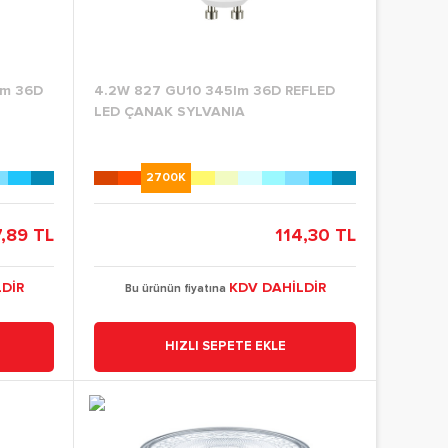
lm 36D
4.2W 827 GU10 345lm 36D REFLED
LED ÇANAK SYLVANIA
2700K
,89 TL
114,30 TL
DİR
KDV DAHİLDİR
Bu ürünün fiyatına
HIZLI SEPETE EKLE