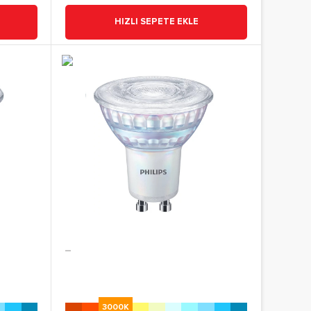
HIZLI SEPETE EKLE
_
3000K