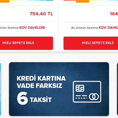
754,40 TL
164
KDV DAHİLDİR
KDV DAHİL
ünün fiyatına
Bu ürünün fiyatına
HIZLI SEPETE EKLE
HIZLI SEPETE EKLE