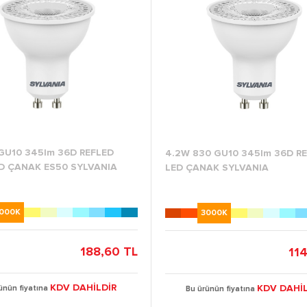
GU10 345lm 36D REFLED
4.2W 830 GU10 345lm 36D R
ED ÇANAK ES50 SYLVANIA
LED ÇANAK SYLVANIA
000K
3000K
188,60 TL
11
KDV DAHİLDİR
KDV DAHİL
ünün fiyatına
Bu ürünün fiyatına