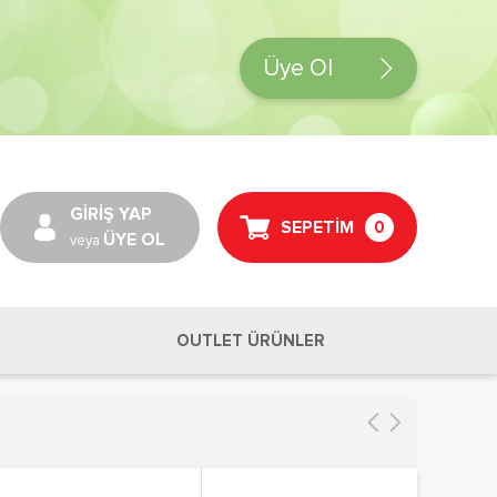
Üye Ol
GİRİŞ YAP
SEPETİM
0
ÜYE OL
veya
OUTLET ÜRÜNLER