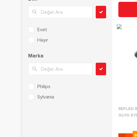
Evet
Hayır
Marka
Philips
Sylvania
REFLED R
GU10 SY
3