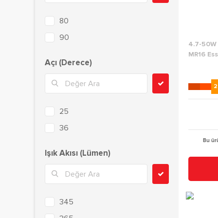
80
90
4.7-50W
MR16 Ess
Açı (Derece)
2
25
36
Bu ür
Işık Akısı (Lümen)
345