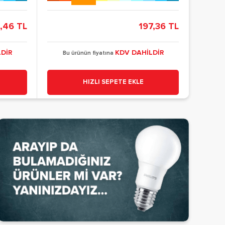
,46 TL
197,36 TL
DİR
KDV DAHİLDİR
Bu ürünün fiyatına
HIZLI SEPETE EKLE