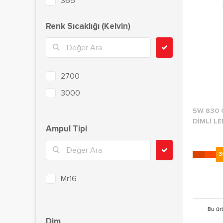
365
380
Renk Sıcaklığı (Kelvin)
420
1150
2700
3000
4000
5W 830 
DİMLİ L
Ampul Tipi
3
Mr16
Bu ür
Dim